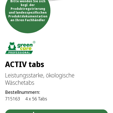
Bitte wenden Sie sich
h
bzgl. der
Produktregstrierung
:
und landesspezifischen
Produktdokumentation
an Ihren Fachhändler
ACTIV tabs
Leistungsstarke, ökologische
Wäschetabs
Bestellnummern:
715163
4 x 56 Tabs