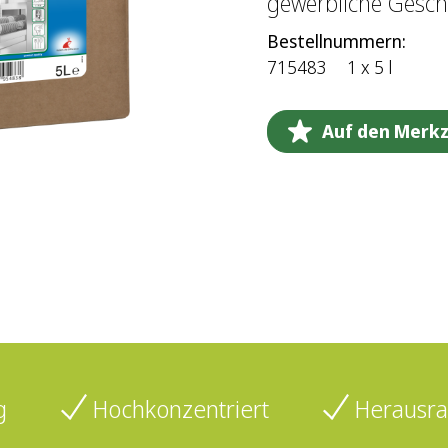
gewerbliche Gesch
Bestellnummern:
715483
1 x 5 l
Auf den Merkz
g
Hochkonzentriert
Herausra