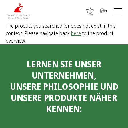
Z
Z
u
u
0
m
m
The product you searched for does not exist in this
I
H
context. Please navigate back
here
to the product
n
a
S
overview.
h
u
u
a
p
c
l
t
h
LERNEN SIE UNSER
t
m
e
e
n
UNTERNEHMEN,
n
a
UNSERE PHILOSOPHIE UND
ü
c
h
UNSERE PRODUKTE NÄHER
:
KENNEN: