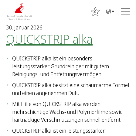
Z
Z
u
u
0
m
m
30. Januar 2026
I
H
QUICKSTRIP alka
n
a
h
u
a
p
QUICKSTRIP alka ist ein besonders
l
t
S
leistungsstarker Grundreiniger mit gutem
t
m
u
Reinigungs- und Entfettungsvermögen.
e
c
n
QUICKSTRIP alka besitzt eine schaumarme Formel
h
ü
und einen angenehmen Duft.
e
Mit Hilfe von QUICKSTRIP alka werden
n
mehrschichtige Wachs- und Polymerfilme sowie
n
hartnäckige Verschmutzungen schnell entfernt.
a
c
QUICKSTRIP alka ist ein leistungsstarker