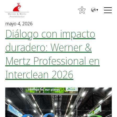
T
T
o
o
0
t
m
mayo 4, 2026
h
a
Diálogo con impacto
e
i
c
n
duradero: Werner &
o
m
n
e
Mertz Professional en
t
n
e
u
Interclean 2026
n
t
B
u
s
c
a