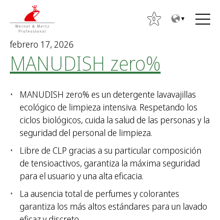
T
T
o
o
0
t
m
febrero 17, 2026
h
a
MANUDISH zero%
e
i
c
n
o
m
MANUDISH zero% es un detergente lavavajillas
n
e
ecológico de limpieza intensiva. Respetando los
t
n
ciclos biológicos, cuida la salud de las personas y la
e
u
seguridad del personal de limpieza.
n
t
Libre de CLP gracias a su particular composición
B
de tensioactivos, garantiza la máxima seguridad
u
para el usuario y una alta eficacia.
s
La ausencia total de perfumes y colorantes
c
garantiza los más altos estándares para un lavado
a
eficaz y discreto.
r