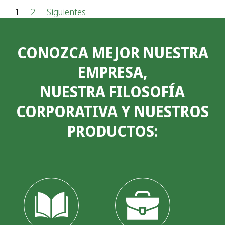
P
1
2
Siguientes
a
CONOZCA MEJOR NUESTRA
g
EMPRESA,
i
NUESTRA FILOSOFÍA
n
CORPORATIVA Y NUESTROS
a
PRODUCTOS:
c
i
ó
n
d