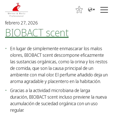
T
T
o
o
0
t
m
febrero 27, 2026
h
a
BIOBACT scent
e
i
c
n
o
m
En lugar de simplemente enmascarar los malos
n
e
olores, BIOBACT scent descompone eficazmente
t
n
las sustancias orgánicas, como la orina y los restos
e
u
de comida, que son la causa principal de un
n
ambiente con mal olor. El perfume añadido deja un
t
aroma agradable y placentero en la habitación.
B
u
Gracias a la actividad microbiana de larga
s
duración, BIOBACT scent incluso previene la nueva
c
acumulación de suciedad orgánica con un uso
a
regular.