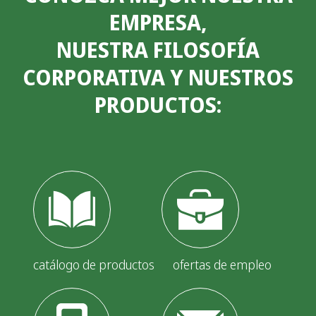
EMPRESA,
i
NUESTRA FILOSOFÍA
n
CORPORATIVA Y NUESTROS
a
PRODUCTOS:
c
i
ó
n
d
e
e
catálogo de productos
ofertas de empleo
n