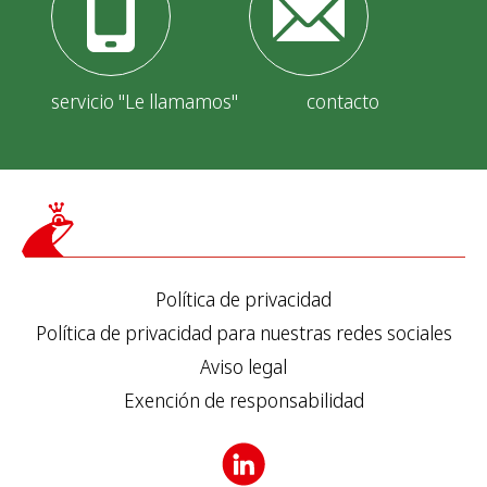
t
r
a
servicio "Le llamamos"
contacto
d
a
s
Política de privacidad
Política de privacidad para nuestras redes sociales
Aviso legal
Exención de responsabilidad