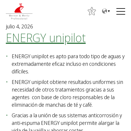
T
T
o
o
0
t
m
julio 4, 2026
h
a
ENERGY unipilot
e
i
c
n
o
m
ENERGY unipilot es apto para todo tipo de aguas y
n
e
extremadamente eficaz incluso en condiciones
t
n
difíciles.
e
u
n
ENERGY unipilot obtiene resultados uniformes sin
t
necesidad de otros tratamientos gracias a sus
B
agentes con base de cloro responsables de la
u
eliminación de manchas de té y café.
s
Gracias a la unión de sus sistemas anticorrosión y
c
anti-espuma ENERGY unipilot permite alargar la
a
vida de la vajilla y ahorrar costes.