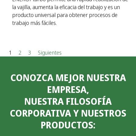
la vajilla, aumenta la eficacia del trabajo y es un
producto universal para obtener procesos de
trabajo más fáciles.
P
1
2
3
Siguientes
a
CONOZCA MEJOR NUESTRA
g
EMPRESA,
i
NUESTRA FILOSOFÍA
n
CORPORATIVA Y NUESTROS
a
PRODUCTOS:
c