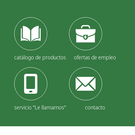
i
ó
n
d
e
e
catálogo de productos
ofertas de empleo
n
t
r
a
servicio "Le llamamos"
contacto
d
a