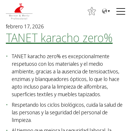
T
T
o
o
0
t
m
febrero 17, 2026
h
a
TANET karacho zero%
e
i
c
n
o
m
B
TANET karacho zero% es excepcionalmente
n
e
u
respetuoso con los materiales y el medio
t
n
s
ambiente, gracias a la ausencia de tensioactivos,
e
u
c
enzimas y blanqueadores ópticos, lo que lo hace
n
a
apto incluso para la limpieza de alfombras,
t
r
superficies textiles y muebles tapizados.
:
Respetando los ciclos biológicos, cuida la salud de
las personas y la seguridad del personal de
limpieza.
Al tiempo que mejora la seguridad laboral, la