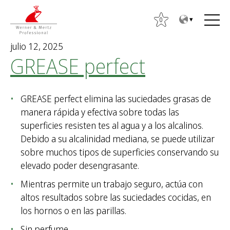
T
T
o
o
0
t
m
julio 12, 2025
h
a
GREASE perfect
e
i
c
n
o
m
GREASE perfect elimina las suciedades grasas de
n
e
manera rápida y efectiva sobre todas las
t
n
superficies resisten tes al agua y a los alcalinos.
e
u
B
Debido a su alcalinidad mediana, se puede utilizar
n
u
sobre muchos tipos de superficies conservando su
t
s
elevado poder desengrasante.
c
Mientras permite un trabajo seguro, actúa con
a
altos resultados sobre las suciedades cocidas, en
r
los hornos o en las parillas.
:
Sin perfume