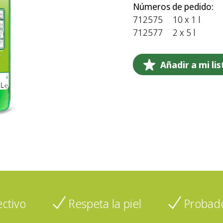
Números de pedido:
712575
10 x 1 l
712577
2 x 5 l
Añadir a mi li
ectivo
Respeta la piel
Probad