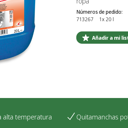
ropa
Números de pedido:
713267
1x 20 l
Añadir a mi li
a alta temperatura
Quitamanchas po