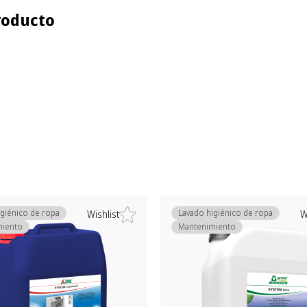
roducto
igiénico de ropa
Lavado higiénico de ropa
Wishlist
W
miento
Mantenimiento