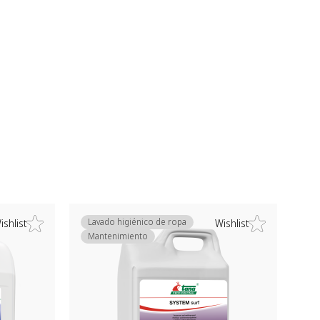
Lavado higiénico de ropa
ishlist
Wishlist
Mantenimiento