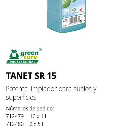
TANET SR 15
Potente limpiador para suelos y
superficies
Números de pedido:
712479
10 x 1 l
712480
2 x 5 l