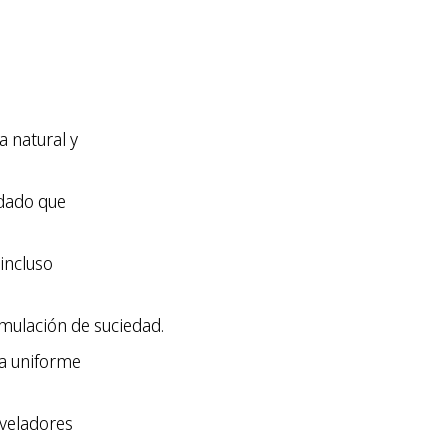
a natural y
idado que
 incluso
umulación de suciedad.
ia uniforme
iveladores