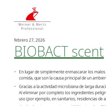
T
T
o
o
t
m
h
a
e
i
c
n
o
m
febrero 27, 2026
BIOBACT scent
n
e
t
n
e
u
n
t
En lugar de simplemente enmascarar los malos o
comida, que son la causa principal de un ambien
Gracias a la actividad microbiana de larga dura
Al eliminar por completo los ingredientes peligr
uso (por ejemplo, en sanitarios, residencias de an