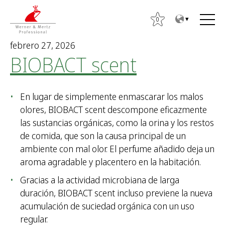
T
T
o
o
0
t
m
febrero 27, 2026
h
a
BIOBACT scent
e
i
c
n
o
m
En lugar de simplemente enmascarar los malos
n
e
olores, BIOBACT scent descompone eficazmente
t
n
las sustancias orgánicas, como la orina y los restos
e
u
de comida, que son la causa principal de un
n
ambiente con mal olor. El perfume añadido deja un
t
aroma agradable y placentero en la habitación.
B
Gracias a la actividad microbiana de larga
u
duración, BIOBACT scent incluso previene la nueva
s
acumulación de suciedad orgánica con un uso
c
regular.
a