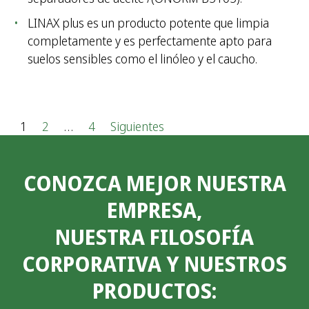
LINAX plus es un producto potente que limpia
completamente y es perfectamente apto para
suelos sensibles como el linóleo y el caucho.
P
1
2
…
4
Siguientes
a
CONOZCA MEJOR NUESTRA
g
EMPRESA,
i
NUESTRA FILOSOFÍA
n
CORPORATIVA Y NUESTROS
a
PRODUCTOS:
c