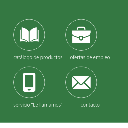
i
ó
n
d
e
e
catálogo de productos
ofertas de empleo
n
t
r
a
servicio "Le llamamos"
contacto
d
a