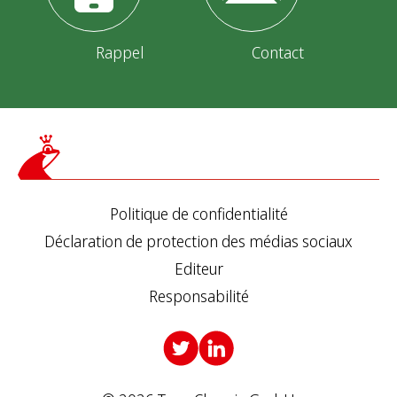
b
Rappel
Contact
l
i
c
a
t
Politique de confidentialité
i
Déclaration de protection des médias sociaux
o
Editeur
Responsabilité
n
s