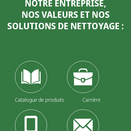
NOTRE ENTREPRISE,
i
NOS VALEURS ET NOS
n
SOLUTIONS DE NETTOYAGE
:
a
t
i
o
n
d
e
Catalogue de produits
Carrière
s
p
u