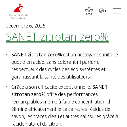
T
T
o
o
0
t
m
décembre 6, 2025
h
a
SANET zitrotan zero%
e
i
c
n
o
m
SANET zitrotan zero%
est un nettoyant sanitaire
n
e
quotidien acide, sans colorant ni parfum,
t
n
respectueux des cycles des éco-systèmes et
e
u
garantissant la santé des utilisateurs.
n
t
Grâce à son efficacité exceptionnelle,
SANET
zitrotan zero%
offre des performances
R
remarquables même à faible concentration. Il
e
élimine efficacement le calcaire, les résidus de
c
savon, les traces d’eau et autres salissures grâce à
h
l’acide naturel du citron.