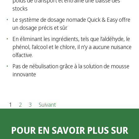
poids de transport et entraîne une baisse des
stocks
Le système de dosage nomade Quick & Easy offre
un dosage précis et sûr.
En éliminant les ingrédients, tels que l’aldéhyde, le
phénol, l’alcool et le chlore, il n’y a aucune nuisance
olfactive.
Pas de nébulisation grâce à la solution de mousse
innovante
P
1
2
3
Suivant
a
POUR EN SAVOIR PLUS SUR
g