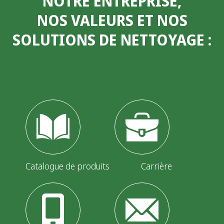
NOTRE ENTREPRISE,
i
NOS VALEURS ET NOS
n
SOLUTIONS DE NETTOYAGE
:
a
t
i
o
n
d
e
Catalogue de produits
Carrière
s
p
u