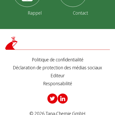
b
Rappel
Contact
l
i
c
a
t
Politique de confidentialité
i
Déclaration de protection des médias sociaux
o
Editeur
Responsabilité
n
s
© 2026 Tana-Chemie GmbH