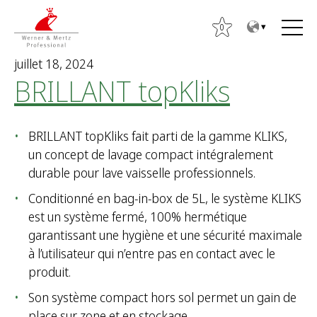
T
T
o
o
0
t
m
juillet 18, 2024
h
a
BRILLANT topKliks
e
i
c
n
o
m
BRILLANT topKliks fait parti de la gamme KLIKS,
n
e
un concept de lavage compact intégralement
t
n
durable pour lave vaisselle professionnels.
e
u
n
Conditionné en bag-in-box de 5L, le système KLIKS
t
est un système fermé, 100% hermétique
R
garantissant une hygiène et une sécurité maximale
e
à l’utilisateur qui n’entre pas en contact avec le
c
produit.
h
e
Son système compact hors sol permet un gain de
r
place sur zone et en stockage.