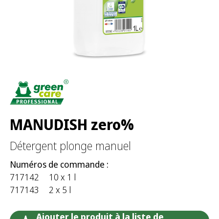
e
r
:
MANUDISH zero%
Détergent plonge manuel
Numéros de commande :
717142
10 x 1 l
717143
2 x 5 l
Ajouter le produit à la liste de