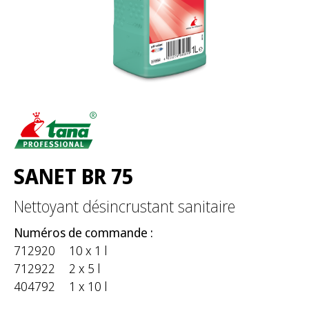
:
SANET BR 75
Nettoyant désincrustant sanitaire
Numéros de commande :
712920
10 x 1 l
712922
2 x 5 l
404792
1 x 10 l