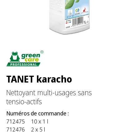
e
r
:
TANET karacho
Nettoyant multi-usages sans
tensio-actifs
Numéros de commande :
712475
10 x 1 l
712476
2 x 5 l