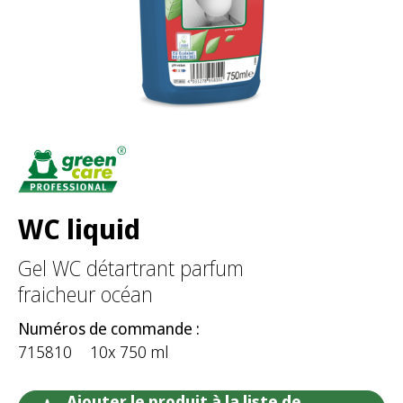
:
WC liquid
Gel WC détartrant parfum
fraicheur océan
Numéros de commande :
715810
10x 750 ml
Ajouter le produit à la liste de