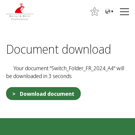
T
T
o
o
0
t
m
h
a
e
i
S
c
n
Document download
e
o
m
a
n
e
r
t
n
Your document "Switch_Folder_FR_2024_A4" will
c
e
u
be downloaded in 3 seconds
h
n
f
t
o
Download document
r
: