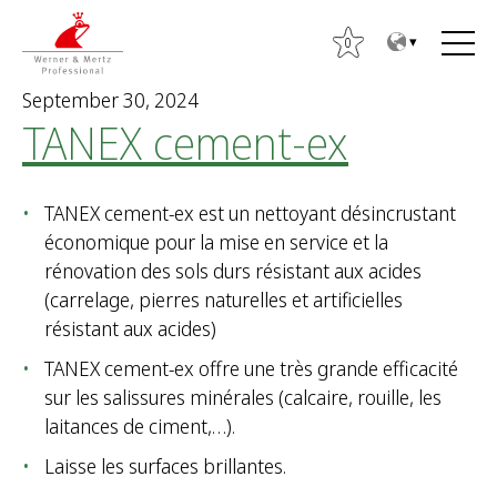
T
T
o
o
0
t
m
September 30, 2024
h
a
TANEX cement-ex
e
i
S
c
n
e
o
m
a
TANEX cement-ex est un nettoyant désincrustant
n
e
r
économique pour la mise en service et la
t
n
c
rénovation des sols durs résistant aux acides
e
u
h
(carrelage, pierres naturelles et artificielles
n
f
résistant aux acides)
t
o
TANEX cement-ex offre une très grande efficacité
r
sur les salissures minérales (calcaire, rouille, les
:
laitances de ciment,…).
Laisse les surfaces brillantes.