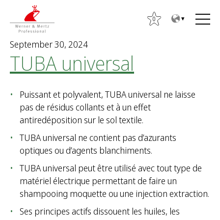
T
T
o
o
0
t
m
September 30, 2024
h
a
TUBA universal
e
i
c
n
S
o
m
e
Puissant et polyvalent, TUBA universal ne laisse
n
e
a
pas de résidus collants et à un effet
t
n
r
antiredéposition sur le sol textile.
e
u
c
n
h
TUBA universal ne contient pas d’azurants
t
f
optiques ou d’agents blanchiments.
o
TUBA universal peut être utilisé avec tout type de
r
matériel électrique permettant de faire un
:
shampooing moquette ou une injection extraction.
Ses principes actifs dissouent les huiles, les