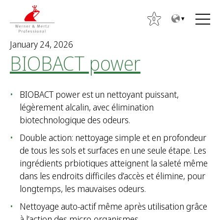
T
T
o
o
0
t
m
January 24, 2026
h
a
BIOBACT power
e
i
c
n
o
m
BIOBACT power est un nettoyant puissant,
n
e
légèrement alcalin, avec élimination
t
n
biotechnologique des odeurs.
e
u
S
n
e
Double action: nettoyage simple et en profondeur
t
a
de tous les sols et surfaces en une seule étape. Les
r
ingrédients prbiotiques atteignent la saleté même
c
dans les endroits difficiles d’accès et élimine, pour
h
longtemps, les mauvaises odeurs.
f
Nettoyage auto-actif même après utilisation grâce
o
à l’action des micro-organismes.