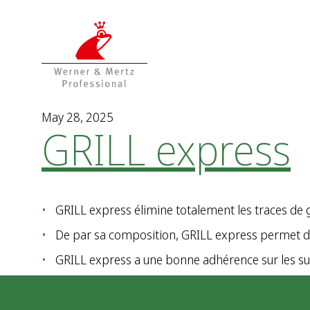
T
T
o
o
t
m
h
a
e
i
c
n
o
m
May 28, 2025
GRILL express
n
e
t
n
e
u
n
t
GRILL express élimine totalement les traces de gr
De par sa composition, GRILL express permet d’ob
GRILL express a une bonne adhérence sur les sur