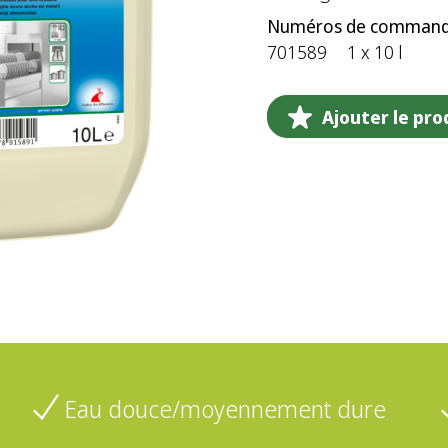
Numéros de command
701589
1 x 10 l
Ajouter le prod
Eau douce/moyennement dure