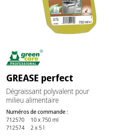
o
r
:
GREASE perfect
Dégraissant polyvalent pour
milieu alimentaire
Numéros de commande :
712570
10 x 750 ml
712574
2 x 5 l