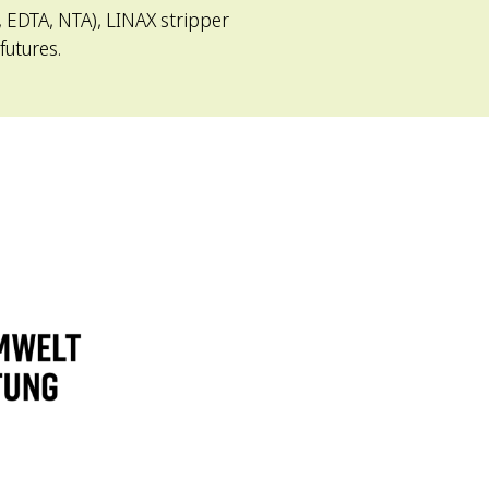
 EDTA, NTA), LINAX stripper
futures.