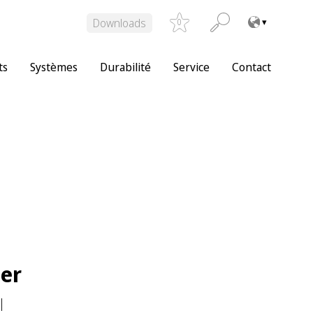
Downloads
0
ts
Systèmes
Durabilité
Service
Contact
per
l