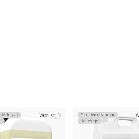
 des locaux
Entretien des locaux
Wishlist
W
e
Nettoyage