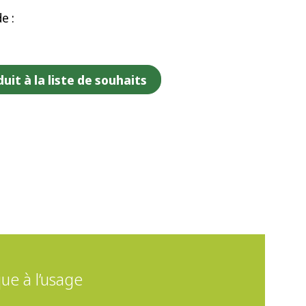
e :
uit à la liste de souhaits
e à l’usage