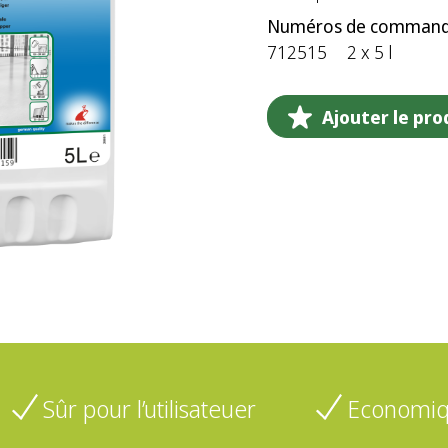
Numéros de command
712515
2 x 5 l
Ajouter le prod
Sûr pour l’utilisateuer
Economiqu