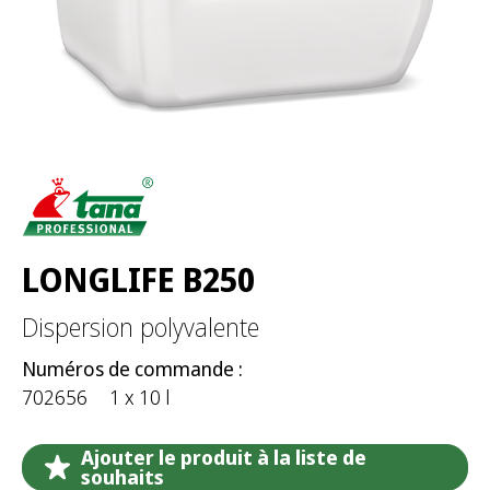
:
LONGLIFE B250
Dispersion polyvalente
Numéros de commande :
702656
1 x 10 l
Ajouter le produit à la liste de
souhaits