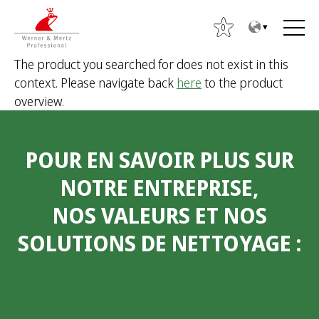
T
T
o
o
0
t
m
The product you searched for does not exist in this
h
a
context. Please navigate back
here
to the product
e
i
S
overview.
c
n
e
o
m
a
n
e
r
POUR EN SAVOIR PLUS SUR
t
n
c
e
u
h
NOTRE ENTREPRISE,
n
f
NOS VALEURS ET NOS
t
o
r
SOLUTIONS DE NETTOYAGE
:
: