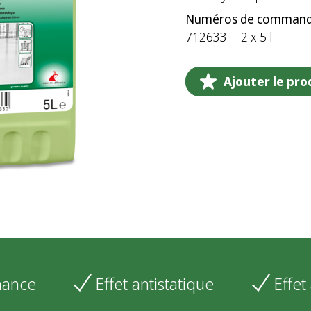
Numéros de command
712633
2 x 5 l
Ajouter le prod
mance
Effet antistatique
Effet