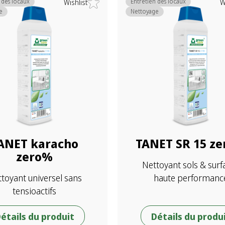
 des locaux
Entretien des locaux
Wishlist
W
e
Nettoyage
ANET karacho
TANET SR 15 z
zero%
Nettoyant sols & surf
toyant universel sans
haute performanc
tensioactifs
étails du produit
Détails du produ