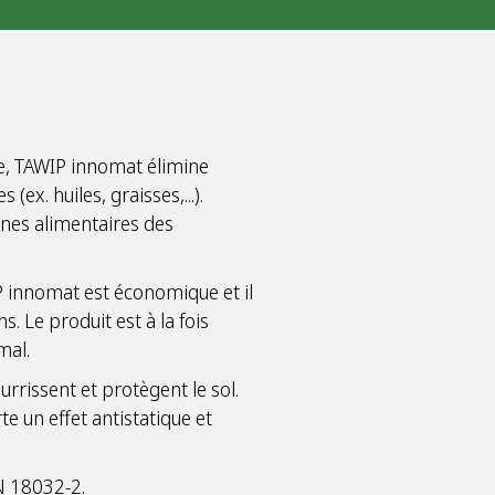
se, TAWIP innomat élimine
(ex. huiles, graisses,...).
nes alimentaires des
P innomat est économique et il
s. Le produit est à la fois
mal.
rrissent et protègent le sol.
te un effet antistatique et
N 18032-2.