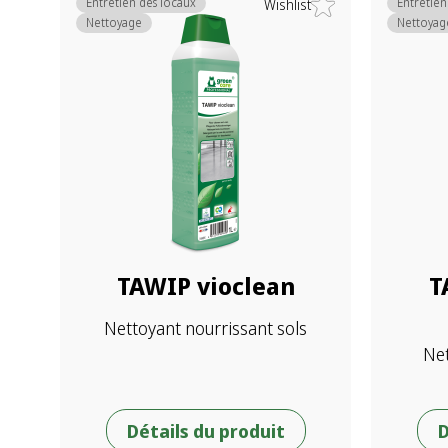
Entretien des locaux
Entretien
Wishlist
Nettoyage
Nettoyag
TAWIP vioclean
T
Nettoyant nourrissant sols
Net
Détails du produit
D