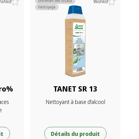
Entretien des locaux
ishlist
Wishlist
Nettoyage
ero%
TANET SR 13
aces
Nettoyant à base d'alcool
e
it
Détails du produit