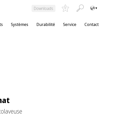
Downloads
0
ts
Systèmes
Durabilité
Service
Contact
mat
tolaveuse