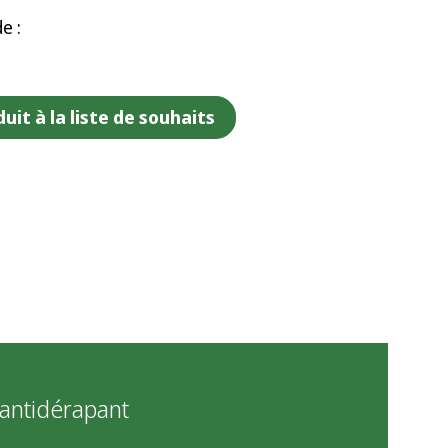
e :
uit à la liste de souhaits
 antidérapant