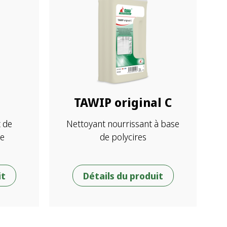
TAWIP original C
t de
Nettoyant nourrissant à base
de
de polycires
it
Détails du produit