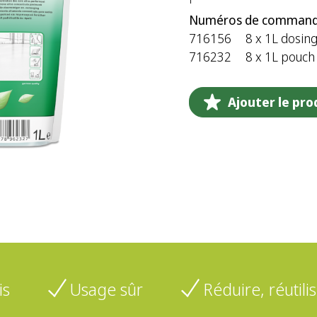
Numéros de command
716156
8 x 1L dosing
716232
8 x 1L pouch
Ajouter le prod
is
Usage sûr
Réduire, réutilis