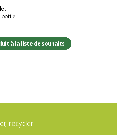
e :
 bottle
uit à la liste de souhaits
er, recycler