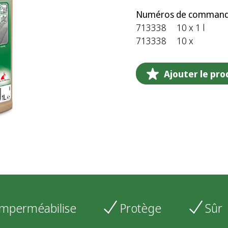
Numéros de command
713338
10 x 1 l
713338
10 x
Ajouter le prod
Imperméabilise
Protège
Sûr