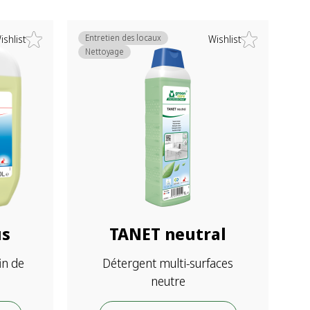
Entretien des locaux
ishlist
Wishlist
Nettoyage
us
TANET neutral
in de
Détergent multi-surfaces
neutre