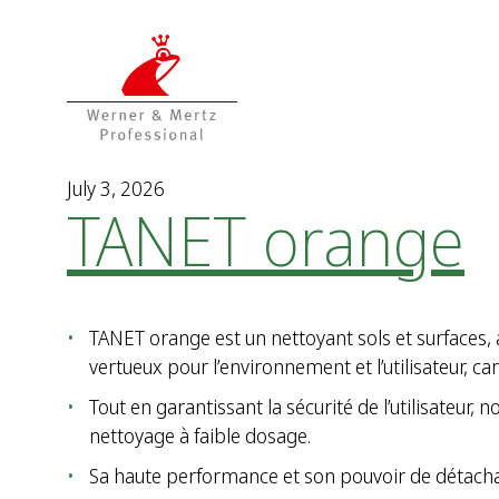
T
T
o
o
t
m
h
a
e
i
c
n
o
m
July 3, 2026
TANET orange
n
e
t
n
e
u
n
t
TANET orange est un nettoyant sols et surfaces
vertueux pour l’environnement et l’utilisateur, ca
Tout en garantissant la sécurité de l’utilisateu
nettoyage à faible dosage.
Sa haute performance et son pouvoir de détachag