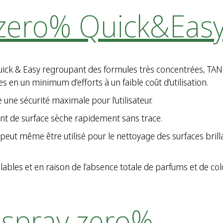
 zero% Quick&Eas
ick & Easy
regroupant
des
formules
très
concentrées
, TAN
es
en un minimum
d’efforts
à un
faible
coût
d’utilisation
.
e
une
s
écurité
maximale pour
l’utilisateur
.
nt
de surface
sèche
rapidement
sans trace.
peut
même
être
utilisé
pour le
nettoyage
des surfaces brill
lables
et en raison de
l’absence
totale de parfums et de co
 spray zero%