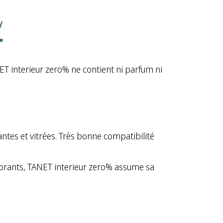
y
ET interieur zero% ne
contient
ni
parfum
ni
antes et
vitrées
. Très bonne
compatibilité
lorants, TANET interieur zero% assume
sa