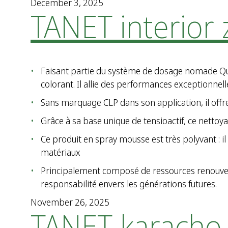
December 3, 2025
TANET interior
Faisant
partie
du
syst
ème
de dosage
nomade
Qu
colorant. Il
allie
des performances
exceptionnell
Sans
marquage
CLP dans son application, il
offr
Gr
âce à
sa
base unique de
tensioactif
,
ce
nettoya
Ce
produit
en spray mousse
est
tr
ès
polyvant
: il
matériaux
Principalement
compos
é
de
ressources
renouve
responsabilité
envers
les
générations
futures.
November 26, 2025
TANET karacho