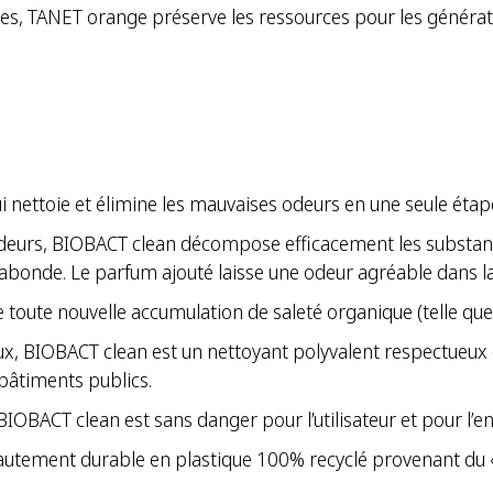
s, TANET orange préserve les ressources pour les générati
 nettoie et élimine les mauvaises odeurs en une seule étap
urs, BIOBACT clean décompose efficacement les substances 
séabonde. Le parfum ajouté laisse une odeur agréable dans la
toute nouvelle accumulation de saleté organique (telle que la
ux, BIOBACT clean est un nettoyant polyvalent respectueu
s bâtiments publics.
BACT clean est sans danger pour l’utilisateur et pour l’
hautement durable en plastique 100% recyclé provenant du