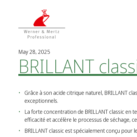
T
T
o
o
t
m
h
a
e
i
c
n
o
m
May 28, 2025
BRILLANT class
n
e
t
n
e
u
n
t
Grâce à son acide citrique naturel, BRILLANT class
exceptionnels.
La forte concentration de BRILLANT classic en t
efficacité et accélère le processus de séchage, ce
BRILLANT classic est spécialement conçu pour 