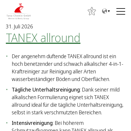
Z
Z
u
u
0
m
m
31. Juli 2026
I
H
TANEX allround
n
a
h
u
a
p
Der angenehm duftende TANEX allround ist ein
l
t
hoch benetzender und schwach alkalischer 4-in-1-
t
m
Kraftreiniger zur Reinigung aller Arten
e
wasserbeständiger Böden und Oberflächen.
n
ü
Tägliche Unterhaltsreinigung
: Dank seiner mild
alkalischen Formulierung eignet sich TANEX
S
allround ideal für die tägliche Unterhaltsreinigung,
u
selbst in stark verschmutzten Bereichen.
c
h
Intensivreinigung
: Bei höherem
e
Schmutzaufkommen kann TANEX allround als