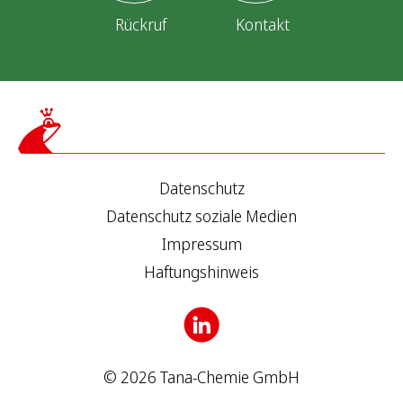
n
Rückruf
Kontakt
g
d
e
r
Datenschutz
B
Datenschutz soziale Medien
e
Impressum
i
Haftungshinweis
t
r
ä
© 2026 Tana-Chemie GmbH