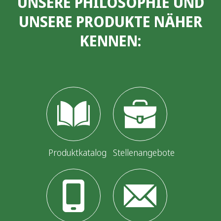
UNSERE PHILOSOPHIE UND
e
UNSERE PRODUKTE NÄHER
n
KENNEN:
n
u
m
m
e
r
i
Produktkatalog
Stellenangebote
e
r
u