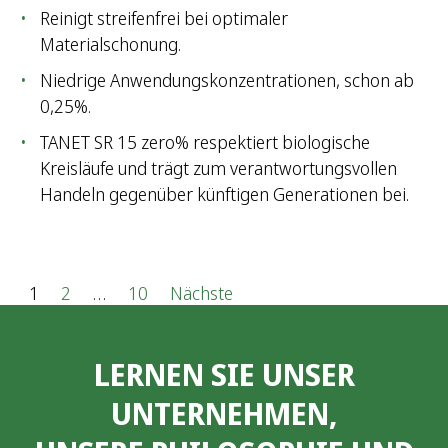
Reinigt streifenfrei bei optimaler
Materialschonung.
Niedrige Anwendungskonzentrationen, schon ab
0,25%.
TANET SR 15 zero% respektiert biologische
Kreisläufe und trägt zum verantwortungsvollen
Handeln gegenüber künftigen Generationen bei.
S
1
2
…
10
Nächste
e
LERNEN SIE UNSER
i
UNTERNEHMEN,
t