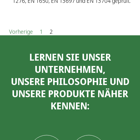
1276, EN 1650, EN 13697 und EN 13704 geprüft.
S
Vorherige
1
2
e
LERNEN SIE UNSER
i
UNTERNEHMEN,
t
UNSERE PHILOSOPHIE UND
e
UNSERE PRODUKTE NÄHER
n
KENNEN:
n
u
m