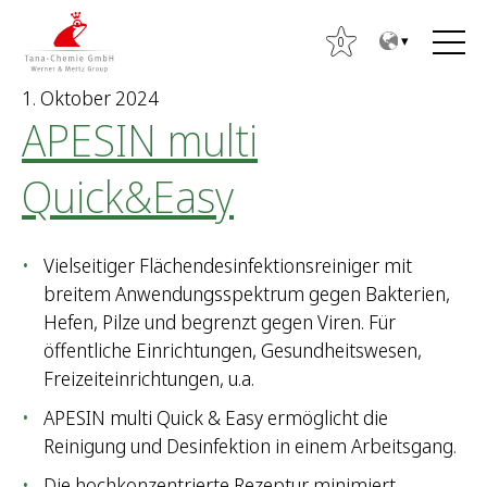
Z
Z
u
u
0
m
m
1. Oktober 2024
I
H
APESIN multi
n
a
h
u
Quick&Easy
a
p
S
l
t
u
t
m
c
Vielseitiger Flächendesinfektionsreiniger mit
e
h
breitem Anwendungsspektrum gegen Bakterien,
n
e
Hefen, Pilze und begrenzt gegen Viren. Für
ü
n
öffentliche Einrichtungen, Gesundheitswesen,
n
Freizeiteinrichtungen, u.a.
a
APESIN multi Quick & Easy ermöglicht die
c
Reinigung und Desinfektion in einem Arbeitsgang.
h
:
Die hochkonzentrierte Rezeptur minimiert