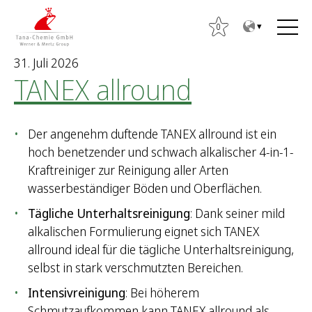
Z
Z
u
u
0
m
m
31. Juli 2026
I
H
TANEX allround
n
a
h
u
a
p
Der angenehm duftende TANEX allround ist ein
l
t
hoch benetzender und schwach alkalischer 4-in-1-
t
m
Kraftreiniger zur Reinigung aller Arten
e
wasserbeständiger Böden und Oberflächen.
n
ü
Tägliche Unterhaltsreinigung
: Dank seiner mild
alkalischen Formulierung eignet sich TANEX
S
allround ideal für die tägliche Unterhaltsreinigung,
u
selbst in stark verschmutzten Bereichen.
c
Intensivreinigung
: Bei höherem
h
Schmutzaufkommen kann TANEX allround als