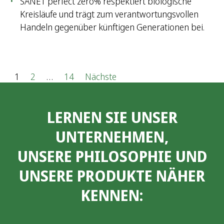
SANET perfect zero% respektiert biologische
Kreisläufe und trägt zum verantwortungsvollen
Handeln gegenüber künftigen Generationen bei.
S
1
2
…
14
Nächste
e
LERNEN SIE UNSER
i
UNTERNEHMEN,
t
UNSERE PHILOSOPHIE UND
e
UNSERE PRODUKTE NÄHER
n
KENNEN:
n
u