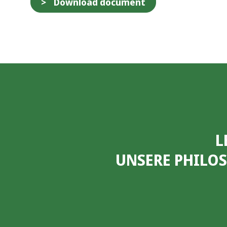
Download document
L
UNSERE PHILO