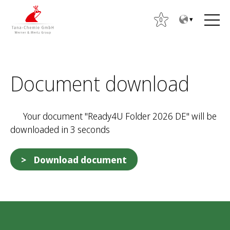
Z
Z
u
u
0
m
m
I
H
n
a
S
h
u
Document download
u
a
p
c
l
t
h
t
m
Your document "Ready4U Folder 2026 DE" will be
e
e
downloaded in 3 seconds
n
n
n
ü
a
Download document
c
h
: