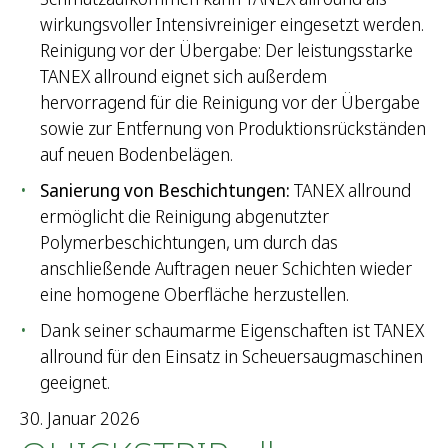
h
wirkungsvoller Intensivreiniger eingesetzt werden.
e
Reinigung vor der Übergabe: Der leistungsstarke
n
TANEX allround eignet sich außerdem
n
hervorragend für die Reinigung vor der Übergabe
a
sowie zur Entfernung von Produktionsrückständen
c
auf neuen Bodenbelägen.
h
:
Sanierung von Beschichtungen:
TANEX allround
ermöglicht die Reinigung abgenutzter
Polymerbeschichtungen, um durch das
anschließende Auftragen neuer Schichten wieder
eine homogene Oberfläche herzustellen.
Dank seiner schaumarme Eigenschaften ist TANEX
allround für den Einsatz in Scheuersaugmaschinen
geeignet.
30. Januar 2026