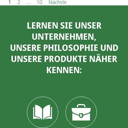
S
1
2
…
10
Nächste
e
LERNEN SIE UNSER
i
UNTERNEHMEN,
t
UNSERE PHILOSOPHIE UND
e
UNSERE PRODUKTE NÄHER
n
KENNEN:
n
u
m
m
e
r