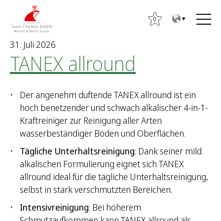
Z
Z
u
u
0
m
m
31. Juli 2026
I
H
TANEX allround
n
a
h
u
a
p
Der angenehm duftende TANEX allround ist ein
l
t
hoch benetzender und schwach alkalischer 4-in-1-
t
m
Kraftreiniger zur Reinigung aller Arten
e
wasserbeständiger Böden und Oberflächen.
n
ü
Tägliche Unterhaltsreinigung
: Dank seiner mild
alkalischen Formulierung eignet sich TANEX
allround ideal für die tägliche Unterhaltsreinigung,
S
selbst in stark verschmutzten Bereichen.
u
Intensivreinigung
: Bei höherem
c
Schmutzaufkommen kann TANEX allround als