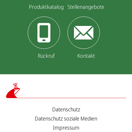
i
Produktkatalog
Stellenangebote
e
r
u
n
Rückruf
Kontakt
g
d
e
r
Datenschutz
B
Datenschutz soziale Medien
e
Impressum