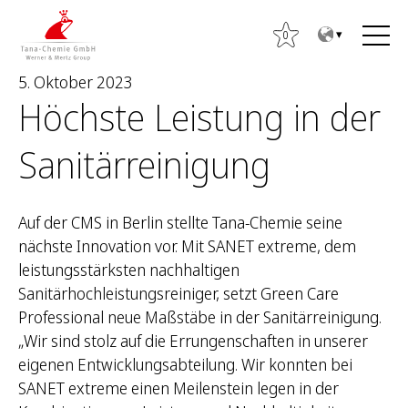
Z
Z
u
u
0
m
m
5. Oktober 2023
I
H
Höchste Leistung in der
n
a
h
u
Sanitärreinigung
a
p
l
t
S
t
m
u
Auf der CMS in Berlin stellte Tana-Chemie seine
e
c
nächste Innovation vor. Mit SANET extreme, dem
n
h
leistungsstärksten nachhaltigen
ü
e
Sanitärhochleistungsreiniger, setzt Green Care
n
Professional neue Maßstäbe in der Sanitärreinigung.
n
„Wir sind stolz auf die Errungenschaften in unserer
a
eigenen Entwicklungsabteilung. Wir konnten bei
c
SANET extreme einen Meilenstein legen in der
h