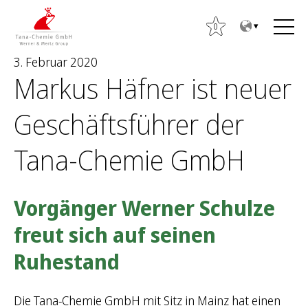
Z
Z
u
u
0
m
m
3. Februar 2020
I
H
Markus Häfner ist neuer
n
a
h
u
Geschäftsführer der
a
p
S
l
t
u
Tana-Chemie GmbH
t
m
c
e
h
n
e
Vorgänger Werner Schulze
ü
n
freut sich auf seinen
n
a
Ruhestand
c
h
Die Tana-Chemie GmbH mit Sitz in Mainz hat einen
: