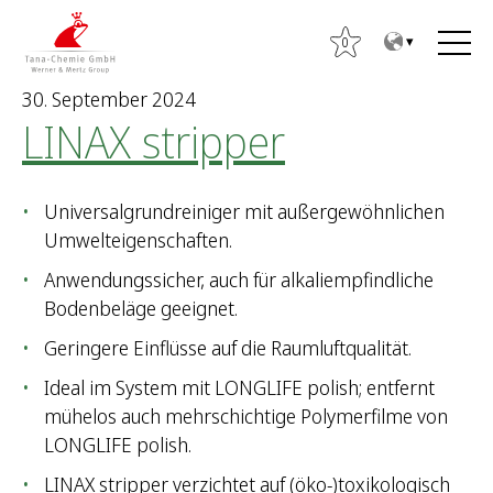
Z
Z
u
u
0
m
m
30. September 2024
I
H
LINAX stripper
n
a
h
u
a
p
Universalgrundreiniger mit außergewöhnlichen
l
t
S
Umwelteigenschaften.
t
m
u
e
c
Anwendungssicher, auch für alkaliempfindliche
n
h
Bodenbeläge geeignet.
ü
e
Geringere Einflüsse auf die Raumluftqualität.
n
n
Ideal im System mit LONGLIFE polish; entfernt
a
mühelos auch mehrschichtige Polymerfilme von
c
LONGLIFE polish.
h
LINAX stripper verzichtet auf (öko-)toxikologisch