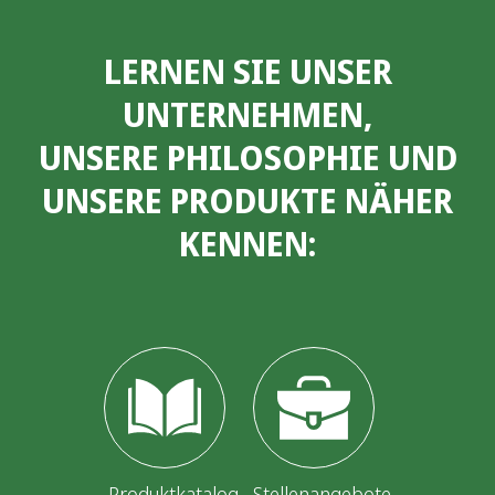
e
LERNEN SIE UNSER
i
UNTERNEHMEN,
t
UNSERE PHILOSOPHIE UND
e
UNSERE PRODUKTE NÄHER
n
KENNEN:
n
u
m
m
e
r
Produktkatalog
Stellenangebote