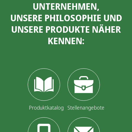
UNTERNEHMEN,
t
UNSERE PHILOSOPHIE UND
e
UNSERE PRODUKTE NÄHER
n
KENNEN:
n
u
m
m
e
r
i
Produktkatalog
Stellenangebote
e