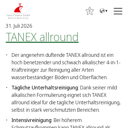
Z
Z
u
u
0
m
m
31. Juli 2026
I
H
TANEX allround
n
a
h
u
a
p
Der angenehm duftende TANEX allround ist ein
l
t
hoch benetzender und schwach alkalischer 4-in-1-
t
m
Kraftreiniger zur Reinigung aller Arten
e
wasserbeständiger Böden und Oberflächen.
n
ü
Tägliche Unterhaltsreinigung
: Dank seiner mild
alkalischen Formulierung eignet sich TANEX
S
allround ideal für die tägliche Unterhaltsreinigung,
u
selbst in stark verschmutzten Bereichen.
c
Intensivreinigung
: Bei höherem
h
Schmutzaufkommen kann TANEX allround als