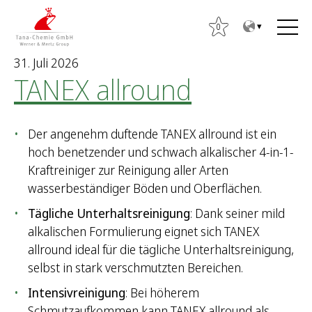
Z
Z
u
u
0
m
m
31. Juli 2026
I
H
TANEX allround
n
a
h
u
a
p
Der angenehm duftende TANEX allround ist ein
l
t
hoch benetzender und schwach alkalischer 4-in-1-
t
m
Kraftreiniger zur Reinigung aller Arten
e
wasserbeständiger Böden und Oberflächen.
n
ü
Tägliche Unterhaltsreinigung
: Dank seiner mild
alkalischen Formulierung eignet sich TANEX
allround ideal für die tägliche Unterhaltsreinigung,
S
selbst in stark verschmutzten Bereichen.
u
c
Intensivreinigung
: Bei höherem
h
Schmutzaufkommen kann TANEX allround als