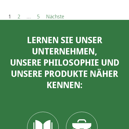
S
1
2
…
5
Nächste
e
LERNEN SIE UNSER
i
UNTERNEHMEN,
t
UNSERE PHILOSOPHIE UND
e
UNSERE PRODUKTE NÄHER
n
KENNEN:
n
u
m
m