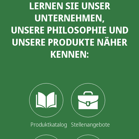
LERNEN SIE UNSER
i
UNTERNEHMEN,
t
UNSERE PHILOSOPHIE UND
e
UNSERE PRODUKTE NÄHER
n
KENNEN:
n
u
m
m
e
r
i
Produktkatalog
Stellenangebote