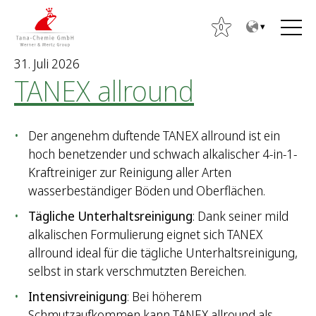
Z
Z
u
u
0
m
m
31. Juli 2026
I
H
TANEX allround
n
a
h
u
a
p
Der angenehm duftende TANEX allround ist ein
l
t
hoch benetzender und schwach alkalischer 4-in-1-
t
m
Kraftreiniger zur Reinigung aller Arten
e
wasserbeständiger Böden und Oberflächen.
n
ü
Tägliche Unterhaltsreinigung
: Dank seiner mild
alkalischen Formulierung eignet sich TANEX
S
allround ideal für die tägliche Unterhaltsreinigung,
u
selbst in stark verschmutzten Bereichen.
c
Intensivreinigung
: Bei höherem
h
Schmutzaufkommen kann TANEX allround als