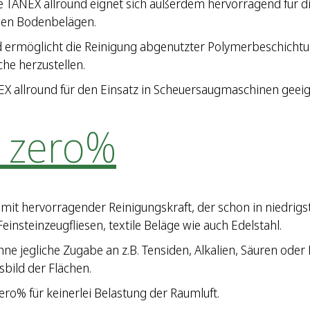
e TANEX allround eignet sich außerdem hervorragend für d
uen Bodenbelägen.
d ermöglicht die Reinigung abgenutzter Polymerbeschicht
he herzustellen.
X allround für den Einsatz in Scheuersaugmaschinen geeig
n zero%
r mit hervorragender Reinigungskraft, der schon in niedr
einsteinzeugfliesen, textile Beläge wie auch Edelstahl.
 ohne jegliche Zugabe an z.B. Tensiden, Alkalien, Säuren o
bild der Flächen.
ero% für keinerlei Belastung der Raumluft.