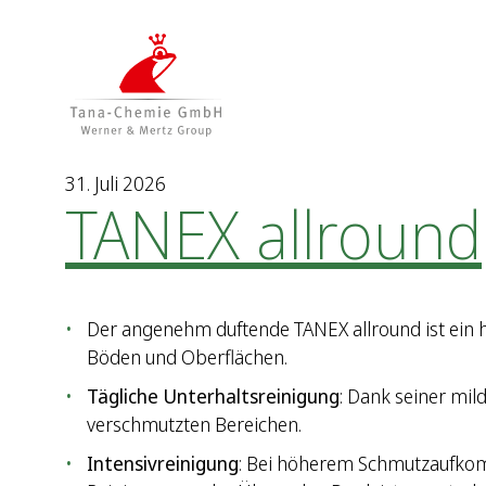
Z
Z
u
u
m
m
I
H
n
a
h
u
a
p
31. Juli 2026
TANEX allround
l
t
t
m
e
n
ü
Der angenehm duftende TANEX allround ist ein h
Böden und Oberflächen.
Tägliche Unterhaltsreinigung
: Dank seiner mild
verschmutzten Bereichen.
Intensivreinigung
: Bei höherem Schmutzaufkomm