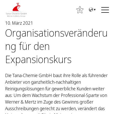
Z
Z
u
u
0
m
m
10. März 2021
I
H
Organisationsveränderu
n
a
h
u
ng für den
a
p
S
l
t
u
Expansionskurs
t
m
c
e
h
n
e
Die Tana-Chemie GmbH baut ihre Rolle als führender
ü
n
Anbieter von ganzheitlich-nachhaltigen
n
Reinigungslösungen für gewerbliche Kunden weiter
a
aus: Um dem Wachstum der Professional-Sparte von
c
Werner & Mertz im Zuge des Gewinns großer
h
Ausschreibungen gerecht zu werden, verändert das
: